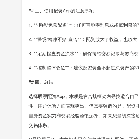
## 三、使用配资App的注意事项
1. **拒绝“免息配资”**：任何宣称零利息或超低
2. **警惕“稳赚不赔”宣传**：配资放大了收益，也
3. **定期检查资金流水**：确保每笔交易记录与券
4. **控制整体仓位**：建议配资资金不超过总资产的
## 四、总结
选择股票配资App，本质是在合规框架内寻找适合自
性、用户体验方面表现突出。但需要强调的是，配资
自身资金实力和交易经验谨慎选择。如果您是初次接
交易体系。