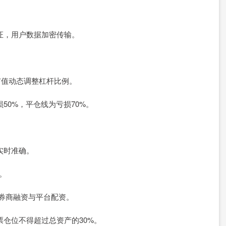
认证，用户数据加密传输。
仓市值动态调整杠杆比例。
损50%，平仓线为亏损70%。
情实时准确。
者。
使用券商融资与平台配资。
股票仓位不得超过总资产的30%。