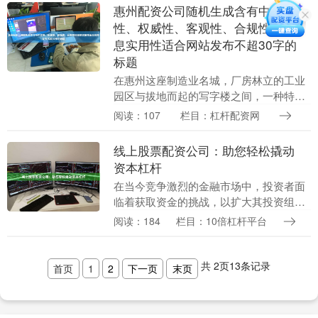
场参与者的....
惠州配资公司随机生成含有中立
性、权威性、客观性、合规性和信
息实用性适合网站发布不超30字的
标题
在惠州这座制造业名城，厂房林立的工业
园区与拔地而起的写字楼之间，一种特殊
的金融服务机构——“配资公司”，正悄然
阅读：107
栏目：杠杆配资网
生长。它们如同资本市场的“放大器”25522
股票配....
线上股票配资公司：助您轻松撬动
资本杠杆
在当今竞争激烈的金融市场中，投资者面
临着获取资金的挑战，以扩大其投资组合
并实现更高的收益。线上股票配资公司应
阅读：184
栏目：10倍杠杆平台
运而生，为投资者提供了一种便捷高效的
解决方案，帮助他....
共
2
页
13
条记录
首页
1
2
下一页
末页