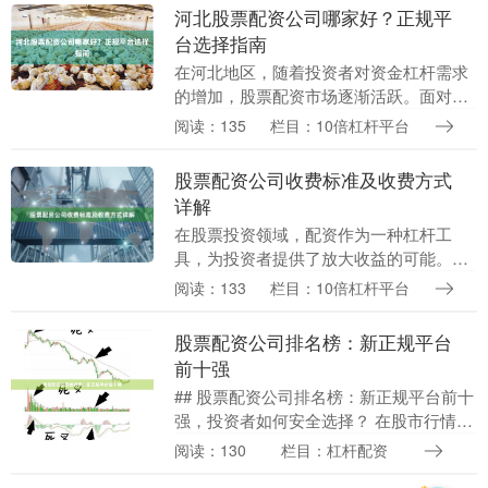
比，帮助投资者做....
河北股票配资公司哪家好？正规平
台选择指南
在河北地区，随着投资者对资金杠杆需求
的增加，股票配资市场逐渐活跃。面对众
多配资公司，投资者最关心的问题莫过
阅读：135
栏目：10倍杠杆平台
于：“河北股票配资公司哪家好？”选择一
家正规可靠的平台....
股票配资公司收费标准及收费方式
详解
在股票投资领域，配资作为一种杠杆工
具，为投资者提供了放大收益的可能。然
而，选择配资公司时，清晰了解其收费标
阅读：133
栏目：10倍杠杆平台
准和方式至关重要。这不仅关系到投资成
本，更直接影响最终....
股票配资公司排名榜：新正规平台
前十强
## 股票配资公司排名榜：新正规平台前十
强，投资者如何安全选择？ 在股市行情波
动加剧、投资者寻求杠杆效应的当下，股
阅读：130
栏目：杠杆配资
票配资作为一种融资工具，吸引了众多市