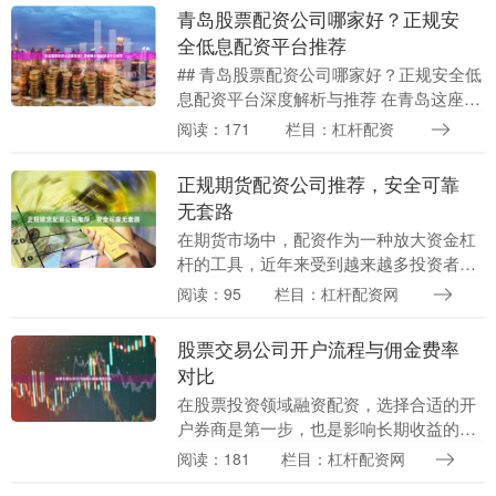
青岛股票配资公司哪家好？正规安
全低息配资平台推荐
## 青岛股票配资公司哪家好？正规安全低
息配资平台深度解析与推荐 在青岛这座充
满活力的金融城市，股票投资市场日益活
阅读：171
栏目：杠杆配资
跃，越来越多的投资者开始关注并尝试使
用股票配资....
正规期货配资公司推荐，安全可靠
无套路
在期货市场中，配资作为一种放大资金杠
杆的工具，近年来受到越来越多投资者的
关注。然而10倍杠杆平台，市场上配资公
阅读：95
栏目：杠杆配资网
司良莠不齐，如何选择一家正规、安全、
无套路的期货配....
股票交易公司开户流程与佣金费率
对比
在股票投资领域融资配资，选择合适的开
户券商是第一步，也是影响长期收益的关
键因素。本文将系统梳理主流股票交易公
阅读：181
栏目：杠杆配资网
司的开户流程，并对佣金费率进行横向对