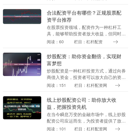
络上琳琅满目的“好配资平台”宣传，如何
拨开迷雾，做出....
合法配资平台有哪些？正规股票配
资平台推荐
在股票投资领域，配资作为一种杠杆工
具，能够帮助投资者放大收益，但同时也
伴随着较高的风险。选择合法、正规的配
阅读：60
栏目：杠杆配资
资平台至关重要，这不仅关系到资金安
全，也直接影响投资体....
炒股配资：助你资金翻倍，实现财
富梦想
炒股配资是一种杠杆投资方式，通过向券
商借入资金，投资者可以放大自己的资金
规模，从而获得更高的收益。对于资金有
阅读：151
栏目：杠杆配资网
限的投资者来说，炒股配资无疑是一个实
现财富梦想的捷径....
线上炒股配资公司：助你放大收
益，把握投资先机
在当今瞬息万变的金融市场中，线上炒股
配资公司应运而生，为投资者提供了放大
收益、把握投资先机的绝佳机会。 配资是
阅读：101
栏目：杠杆配资网