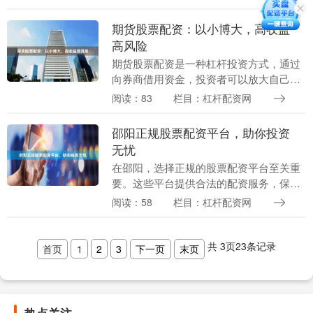
杆。与传统炒股相比，实盘网上配资炒股
具有以下优势： * ....
期货股票配资：以小博大，高收益
高风险
期货股票配资是一种杠杆投资方式，通过
向券商借用资金，投资者可以放大自己的
资金规模，从而提高收益率。然而，配资
阅读：83
栏目：杠杆配资网
也伴随着较高的风险。 **以小博大，高收
益** 配资....
邵阳正规股票配资平台，助你投资
无忧
在邵阳，选择正规的股票配资平台至关重
要。这些平台提供合法的配资服务，保障
投资者的资金安全和投资收益。 正规股票
阅读：58
栏目：杠杆配资网
配资平台具备以下特点： * **合法合规：**
持有....
共
3
页
23
条记录
首页
1
2
3
下一页
末页