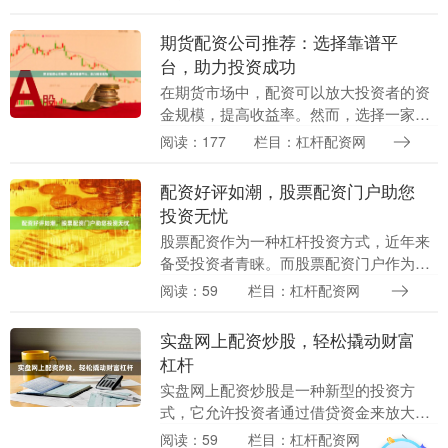
指投资者通过借入资金来增加炒股本金的
行为。线上炒股....
期货配资公司推荐：选择靠谱平
台，助力投资成功
在期货市场中，配资可以放大投资者的资
金规模，提高收益率。然而，选择一家靠
谱的期货配资公司至关重要，以保障资金
阅读：177
栏目：杠杆配资网
安全和投资收益。 **选择靠谱期货配资公
司的关键因素....
配资好评如潮，股票配资门户助您
投资无忧
股票配资作为一种杠杆投资方式，近年来
备受投资者青睐。而股票配资门户作为连
接投资者和配资公司的桥梁，在配资市场
阅读：59
栏目：杠杆配资网
中扮演着至关重要的角色。 优质的股票配
资门户不仅能提....
实盘网上配资炒股，轻松撬动财富
杠杆
实盘网上配资炒股是一种新型的投资方
式，它允许投资者通过借贷资金来放大自
己的投资额度，从而撬动更大的财富杠
阅读：59
栏目：杠杆配资网