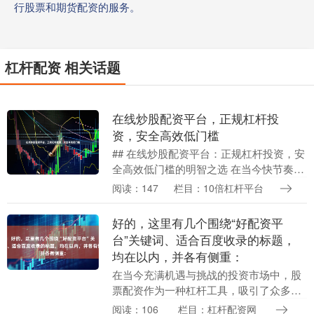
行股票和期货配资的服务。
杠杆配资 相关话题
在线炒股配资平台，正规杠杆投
资，安全高效低门槛
## 在线炒股配资平台：正规杠杆投资，安
全高效低门槛的明智之选 在当今快节奏的
金融市场中，越来越多的投资者寻求更灵
阅读：147
栏目：10倍杠杆平台
活、高效的方式来参与股票交易。在线炒
股配资平台....
好的，这里有几个围绕“好配资平
台”关键词、适合百度收录的标题，
均在以内，并各有侧重：
在当今充满机遇与挑战的投资市场中，股
票配资作为一种杠杆工具，吸引了众多寻
求放大收益的投资者目光。然而，面对网
阅读：106
栏目：杠杆配资网