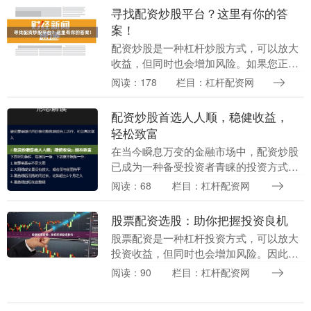
运作？** ....
寻找配资炒股平台？这里有你的答
案！
配资炒股是一种杠杆炒股方式，可以放大
收益，但同时也会增加风险。如果您正在
寻找一个可靠的配资炒股平台，那么以下
阅读：178
栏目：杠杆配资网
几点建议值得参考： **1. 合法合规：** 选
择受....
配资炒股首选人人顺，稳健收益，
轻松致富
在当今瞬息万变的金融市场中，配资炒股
已成为一种备受投资者青睐的投资方式。
而人人顺作为业内领先的配资平台，凭借
阅读：68
栏目：杠杆配资网
其专业、安全、高效的服务，成为配资炒
股的首选。 人人....
股票配资选股：助你把握投资良机
股票配资是一种杠杆投资方式，可以放大
投资收益，但同时也会增加风险。因此，
在进行股票配资时，选股至关重要。 **选
阅读：90
栏目：杠杆配资网
择成长性行业** 选择处于成长期的行业，
这些行业....