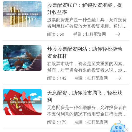
股票配资账户：解锁投资潜能，提
升收益率
股票配资账户是一种金融工具，允许投资
者利用杠杆效应放大其投资规模。通过向
配资公司借入资金，投资者可以购买更多
阅读：50
栏目：杠杆配资网
股票，从而提高潜在收益率。 **如何运
作？** 股票....
炒股股票配资网站：助你轻松撬动
资金杠杆
在股票市场中，资金是至关重要的因素。
然而，对于资金有限的投资者来说，炒股
配资网站可以提供一个有效的解决方案。
阅读：142
栏目：杠杆配资网
炒股配资网站通过与券商合作，为投资者
提供资金杠杆服....
无息配资，助你股市腾飞，轻松获
利
无息配资是一种金融服务，允许投资者在
不支付利息的情况下借用资金进行股票投
资。这为投资者提供了放大收益的绝佳机
阅读：179
栏目：杠杆配资网
会，同时无需承担利息成本。 **如何运