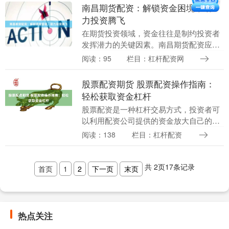
作？** 无息....
南昌期货配资：解锁资金困境，助
力投资腾飞
在期货投资领域，资金往往是制约投资者
发挥潜力的关键因素。南昌期货配资应运
而生，为投资者提供了解锁资金困境的有
阅读：95
栏目：杠杆配资网
效途径。 期货配资是指投资者以一定比例
的保证金向配资....
股票配资期货 股票配资操作指南：
轻松获取资金杠杆
股票配资是一种杠杆交易方式，投资者可
以利用配资公司提供的资金放大自己的投
资规模股票配资期货，从而提高收益率。
阅读：138
栏目：杠杆配资
以下是股票配资操作指南： **1. 选择配资
公司**....
共
2
页
17
条记录
首页
1
2
下一页
末页
热点关注