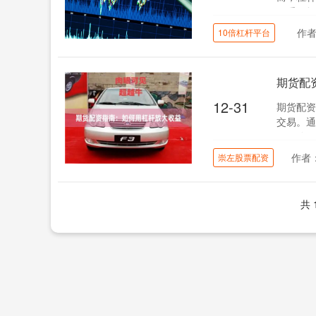
严重亏损
作
10倍杠杆平台
期货配
12-31
期货配资
交易。通
了风险。 
作者
崇左股票配资
共 